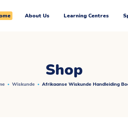
ome
About Us
Learning Centres
S
Shop
me
Wiskunde
Afrikaanse Wiskunde Handleiding Bo