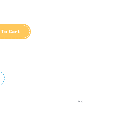
 To Cart
A4