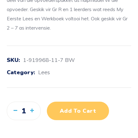
deel van die opvoederspakket as hulpmiddel vir die
opvoeder. Geskik vir Gr R en 1 leerders wat reeds My
Eerste Lees en Werkboek voltooi het. Ook geskik vir Gr
2 – 7 as intervensie.
SKU:
1-919968-11-7 BW
Category:
Lees
Add To Cart