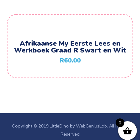
Afrikaanse My Eerste Lees en
Werkboek Graad R Swart en Wit
R
60.00
0
Copyright © 2019 LittleDino by WebGeniusLab. All Rights
Reserved