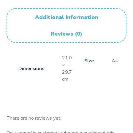
Additional Information
Reviews (0)
21.0
Size
A4
×
Dimensions
29.7
cm
There are no reviews yet.
Only logged in customers who have purchased this